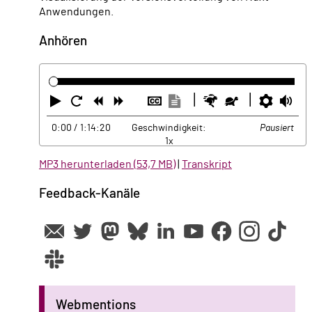
Anwendungen.
Anhören
Abspielen
Neustart
Zurück
Vorwärts
Untertitel
Transkription
Schneller
Langsamer
Einste
La
ausblenden
anzeigen
0:00
/ 1:14:20
Geschwindigkeit:
Pausiert
1x
MP3 herunterladen (53,7 MB)
|
Transkript
Feedback-Kanäle
Webmentions