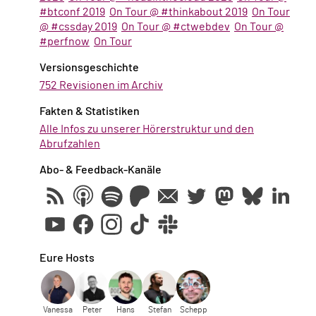
#btconf 2019
On Tour @ #thinkabout 2019
On Tour
@ #cssday 2019
On Tour @ #ctwebdev
On Tour @
#perfnow
On Tour
Versionsgeschichte
752 Revisionen im Archiv
Fakten & Statistiken
Alle Infos zu unserer Hörerstruktur und den
Abrufzahlen
Abo- & Feedback-Kanäle
Eure Hosts
Vanessa
Peter
Hans
Stefan
Schepp