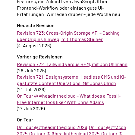
Features, die Zukunft von JavaScript, KI im
Frontend-Workflow oder einfach gute UI-
Erfahrungen: Wir reden drüber – jede Woche neu.
Neueste Revision
Revision 723: Cross-Origin Storage API – Caching
über Origins hinweg, mit Thomas Steiner
(4. August 2026)
Vorherige Revisionen
Revision 722: Tailwind versus BEM, mit Jon Uhlmann
(28. Juli 2026)
Revision 721: Designsysteme, Headless CMS und KI-
gestützte Content Operations. Mit Jonas Ulrich
(21. Juli 2026)
On Tour @ #headinthecloud – What does a Fossil-
Free Internet look like? With Chris Adams
(17. Juli 2026)
On Tour
On Tour @ #headinthecloud 2026
On Tour @ #t3con
2025
On Tour @ #headinthecloud 2025
On Tour @