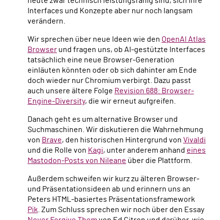
heute zwar technisch leistungsfähig sind, sich ihre
Interfaces und Konzepte aber nur noch langsam
verändern.
Wir sprechen über neue Ideen wie den
OpenAI Atlas
Browser
und fragen uns, ob AI-gestützte Interfaces
tatsächlich eine neue Browser-Generation
einläuten könnten oder ob sich dahinter am Ende
doch wieder nur Chromium verbirgt. Dazu passt
auch unsere ältere Folge
Revision 688: Browser-
Engine-Diversity
, die wir erneut aufgreifen.
Danach geht es um alternative Browser und
Suchmaschinen. Wir diskutieren die Wahrnehmung
von
Brave
, den historischen Hintergrund von
Vivaldi
und die Rolle von
Kagi
, unter anderem anhand
eines
Mastodon-Posts von Nileane
über die Plattform.
Außerdem schweifen wir kurz zu älteren Browser-
und Präsentationsideen ab und erinnern uns an
Peters HTML-basiertes Präsentationsframework
Pik
. Zum Schluss sprechen wir noch über den Essay
Never Forgive Them
von Ed Citron und darüber, wie