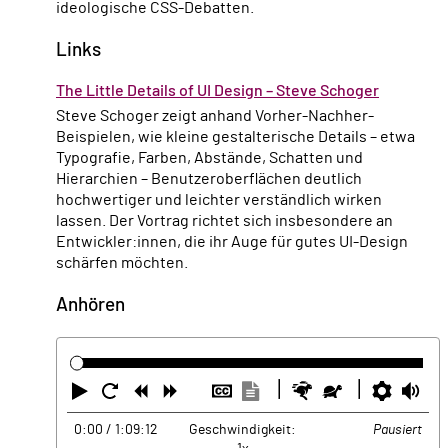
ideologische CSS-Debatten.
Links
The Little Details of UI Design – Steve Schoger
Steve Schoger zeigt anhand Vorher-Nachher-
Beispielen, wie kleine gestalterische Details – etwa
Typografie, Farben, Abstände, Schatten und
Hierarchien – Benutzeroberflächen deutlich
hochwertiger und leichter verständlich wirken
lassen. Der Vortrag richtet sich insbesondere an
Entwickler:innen, die ihr Auge für gutes UI-Design
schärfen möchten.
Anhören
Abspielen
Neustart
Zurück
Vorwärts
Untertitel
Transkription
Schneller
Langsamer
Einste
La
ausblenden
anzeigen
0:00
/ 1:09:12
Geschwindigkeit:
Pausiert