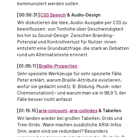
kommuniziert werden sollen.
[00:50:31]
CSS Speech
& Audio-Design
Wir diskutieren die Idee, Audio-Ausgabe per CSS zu
beeinflussen: von Tonhöhe über Geschwindigkeit
bis hin zu Sound-Design. Zwischen Branding-
Potenzial und Kontrollverlust für Nutzer:innen
entsteht eine Grundsatzfrage, die stark an Debatten
rund um Alternativtexte erinnert.
[01:05:11]
Braille-Properties
Sehr spezielle Werkzeuge für sehr spezielle Fälle.
Peter erklärt, warum Braille-Attribute existieren,
wofür sie gedacht sind (z. B. Bildung, Musik- oder
Chemienotation) – und warum man sie in 99,9 % der
Fälle besser nicht anfasst.
[01:15:15]
aria-colcount
,
aria-colindex
& Tabellen
Wir landen wieder bei großen Tabellen, Grids und
Tree-Grids: Wann machen zusätzliche ARIA-Infos
Sinn, wann sind sie redundant? Besonders