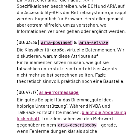
Spezifikationen beschreiben, wie DOM und ARIA auf
die Accessibility-APIs der Betriebssysteme gemappt
werden. Eigentlich für Browser-Hersteller gedacht –
aber extrem hilfreich, um zu verstehen, wo
Informationen verloren gehen oder ergänzt werden.
[00:33:35]
aria-posinset
&
aria-setsize
Die Klassiker für große, virtuelle Datenmengen. Wir
diskutieren, warum diese Attribute auf
Einzelelementen sitzen müssen, wie gut sie
tatsächlich unterstützt sind und ob User Agents
nicht mehr selbst berechnen sollten. Fazit:
theoretisch sinnvoll, praktisch noch eine Baustelle.
[00:47:17]
aria-errormessage
Ein gutes Beispiel für das Dilemma „gute Idee,
holprige Unterstützung“. Während NVDA und
TalkBack Fortschritte machen,
bleibt die Abdeckung
lückenhaft
. Trotzdem sehen wir den Mehrwert
gegenüber reinem
aria-describedby
– gerade,
wenn Fehlermeldungen klar als solche