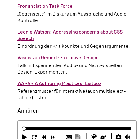
Pronunciation Task Force
„Gegenseite“ im Diskurs um Aussprache und Audio-
Kontrolle.
Leonie Watson: Addressing concerns about CSS
Speech
Einordnung der Kritikpunkte und Gegenargumente.
Vasilis van Gemert: Exclusive Design
Talk mit spannenden Audio- und Nicht-visuellen
Design-Experimenten.
WAI-ARIA Authoring Practices: Listbox
Referenzmuster für interaktive (auch multiselect-
fähige) Listen.
Anhören
Abspielen
Neustart
Zurück
Vorwärts
Untertitel
Transkription
Schneller
Langsamer
Einste
La