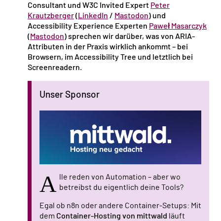
Consultant und W3C Invited Expert
Peter
Krautzberger
(
LinkedIn
/
Mastodon
) und
Accessibility Experience Experten
Paweł Masarczyk
(
Mastodon
) sprechen wir darüber, was von ARIA-
Attributen in der Praxis wirklich ankommt – bei
Browsern, im Accessibility Tree und letztlich bei
Screenreadern.
Unser Sponsor
A
lle reden von Automation – aber wo
betreibst du eigentlich deine Tools?
Egal ob n8n oder andere Container-Setups: Mit
dem
Container-Hosting von mittwald
läuft