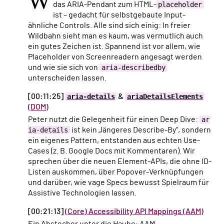
W
das ARIA-Pendant zum HTML-
placeholder
ist – gedacht für selbstgebaute Input-
ähnliche Controls. Alle sind sich einig: In freier
Wildbahn sieht man es kaum, was vermutlich auch
ein gutes Zeichen ist. Spannend ist vor allem, wie
Placeholder von Screenreadern angesagt werden
und wie sie sich von
aria-describedby
unterscheiden lassen.
[00:11:25]
aria-details
&
ariaDetailsElements
(DOM)
Peter nutzt die Gelegenheit für einen Deep Dive:
ar
ia-details
ist kein „längeres Describe-By“, sondern
ein eigenes Pattern, entstanden aus echten Use-
Cases (z. B. Google Docs mit Kommentaren). Wir
sprechen über die neuen Element-APIs, die ohne ID-
Listen auskommen, über Popover-Verknüpfungen
und darüber, wie vage Specs bewusst Spielraum für
Assistive Technologien lassen.
[00:21:13]
(Core) Accessibility API Mappings (AAM)
Ein Abstecher unter die Haube: AAM-